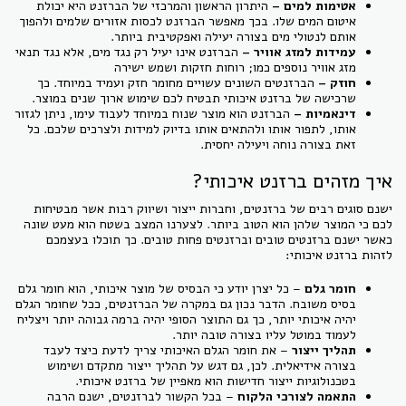
אטימות למים –
היתרון הראשון והמרכזי של הברזנט היא יכולת
איטום המים שלו. בכך מאפשר הברזנט לכסות אזורים שלמים ולהפוך
אותם לנטולי מים בצורה יעילה ואפקטיבית ביותר.
עמידות למזג אוויר –
הברזנט אינו יעיל רק נגד מים, אלא נגד תנאי
מזג אוויר נוספים כמו; רוחות חזקות ושמש ישירה
חוזק –
הברזנטים השונים עשויים מחומר חזק ועמיד במיוחד. כך
שרכישה של ברזנט איכותי תבטיח לכם שימוש ארוך שנים במוצר.
דינאמיות –
הברזנט הוא מוצר שנוח במיוחד לעבוד עימו, ניתן לגזור
אותו, לתפור אותו ולהתאים אותו בדיוק למידות ולצרכים שלכם. כל
זאת בצורה נוחה ויעילה יחסית.
איך מזהים ברזנט איכותי?
ישנם סוגים רבים של ברזנטים, וחברות ייצור ושיווק רבות אשר מבטיחות
לכם כי המוצר שלהן הוא הטוב ביותר
.
לצערנו המצב בשטח הוא מעט שונה
כאשר ישנם ברזנטים טובים וברזנטים פחות טובים. כך תוכלו בעצמכם
לזהות ברזנט איכותי:
חומר גלם
– כל יצרן יודע כי הבסיס של מוצר איכותי, הוא חומר גלם
בסיס משובח. הדבר נכון גם במקרה של הברזנטים, ככל שחומר הגלם
יהיה איכותי יותר, כך גם התוצר הסופי יהיה ברמה גבוהה יותר ויצליח
לעמוד במוטל עליו בצורה טובה יותר.
תהליך ייצור
– את חומר הגלם האיכותי צריך לדעת כיצד לעבד
בצורה אידיאלית. לכן, גם דגש על תהליך ייצור מתקדם ושימוש
בטכנולוגיות ייצור חדישות הוא מאפיין של ברזנט איכותי.
התאמה לצורכי הלקוח
– בכל הקשור לברזנטים, ישנם הרבה