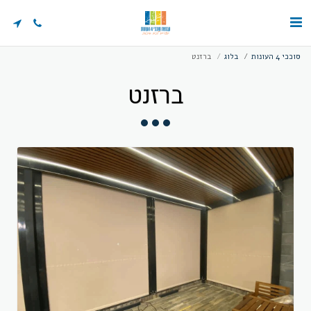
סוככי 4 העונות
בלוג
ברזנט
ברזנט