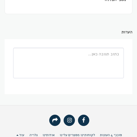
הערות
סוככי 4 העונות
לקוחותינו מספרים עלינו
אודותינו
גלריה
עוד