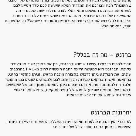
מחפשים ברזנטים למכירה? הגעתם למקום הנכון. צוות המומחים של "סוככי
4 העונות" הכין עבורכם את המדריך המלא שיעשה לכם סדר ויסייע לכם
למצוא את הברזנט המושלם והאידיאלי לצרכים ולדרישות שלכם – מה
המאפיינים של ברזנט איכותי, מהם הגורמים שמשפיעים על הרכב המחיר
והיכן תוכלו לרכוש את הברזנטים האיכותיים והטובים בישראל? כל התשובות
ועוד, במאמר הבא.
ברזנט – מה זה בכלל?
סביר להניח כי כולנו עשינו שימוש בברזנט, בין אם באופן ישיר או בצורה
עקיפה. הברזנט הוא למעשה יריעה רחבה העשויה לרוב מ-PVC בהרכבים
שונים. את הברזנט ניתן לרכוש בתצורה מוכנה מראש, וניתן להזמין ברזנט
בהתאמה אישית בהתאם למידות הנדרשות לכם ולמפרטים שונים כמו מיקומי
חלונות, דלתות וכדומה. את הברזנטים ניתן למצוא במגוון רחב של שימושים
ובמגוון של תחומים שונים; שימוש של גופים עסקיים, שימוש על ידי גופי
ציבור וגם שימוש על ידי אנשים פרטיים.
יתרונות הברזנט
לא בכדי הפך הברזנט לאחת מאפשרויות ההצללה הנפוצות והיעילות ביותר,
השימוש בו טומן בחובו מספר גדול של יתרונות: