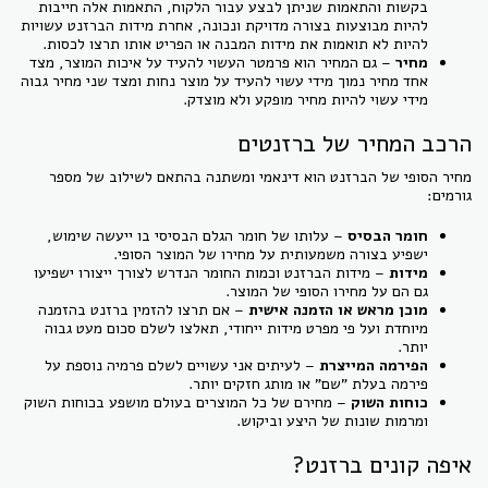
בקשות והתאמות שניתן לבצע עבור הלקוח, התאמות אלה חייבות
להיות מבוצעות בצורה מדויקת ונכונה, אחרת מידות הברזנט עשויות
להיות לא תואמות את מידות המבנה או הפריט אותו תרצו לכסות.
מחיר
– גם המחיר הוא פרמטר העשוי להעיד על איכות המוצר, מצד
אחד מחיר נמוך מידי עשוי להעיד על מוצר נחות ומצד שני מחיר גבוה
מידי עשוי להיות מחיר מופקע ולא מוצדק.
הרכב המחיר של ברזנטים
מחיר הסופי של הברזנט הוא דינאמי ומשתנה בהתאם לשילוב של מספר
גורמים:
חומר הבסיס
– עלותו של חומר הגלם הבסיסי בו ייעשה שימוש,
ישפיע בצורה משמעותית על מחירו של המוצר הסופי.
מידות
– מידות הברזנט וכמות החומר הנדרש לצורך ייצורו ישפיעו
גם הם על מחירו הסופי של המוצר.
מוכן מראש או הזמנה אישית
– אם תרצו להזמין ברזנט בהזמנה
מיוחדת ועל פי מפרט מידות ייחודי, תאלצו לשלם סכום מעט גבוה
יותר.
הפירמה המייצרת
– לעיתים אני עשויים לשלם פרמיה נוספת על
פירמה בעלת "שם" או מותג חזקים יותר.
כוחות השוק
– מחירם של כל המוצרים בעולם מושפע בכוחות השוק
ומרמות שונות של היצע וביקוש.
איפה קונים ברזנט?