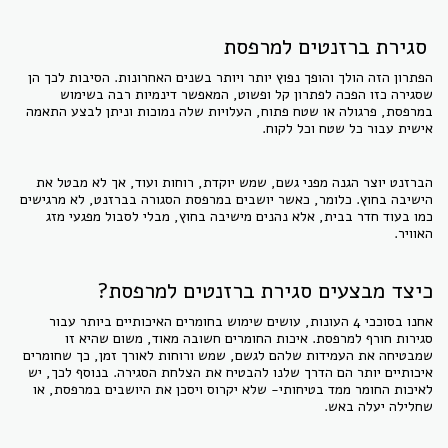
סגירת ברזנטים למרפסת
הפתרון הזה הולך והופך נפוץ יותר ויותר בשנים האחרונות. הסיבות לכך הן
שסגירה כזו הפכה לפתרון קל ופשוט, המאפשר דינמיות רבה בשימוש
במרפסת, פרגולה או שטח פתוח, העלויות שלה נמוכות וניתן לבצע התאמה
אישית עבור כל שטח וכל לקוח.
הברזנט יוצר הגנה מפני גשם, שמש יוקדת, רוחות ועוד, אך לא מבטל את
הישיבה בחוץ. כלומר, כאשר יושבים במרפסת הסגורה בברזנט, לא מרגישים
כמו בעוד חדר בבית, אלא נהנים מישיבה בחוץ, מבלי לסבול מפגעי מזג
האוויר.
כיצד מבצעים סגירת ברזנטים למרפסת?
אחנו בסוככי 4 העונות, עושים שימוש בחומרים האיכותיים ביותר עבור
סגירות חורף למרפסת. איכות החומרים חשובה מאוד, משום שהיא זו
שמבטיחה את העמידות שלהם לגשם, שמש ורוחות לאורך זמן, כך שחומרים
איכותיים יותר הם הדרך שלנו להבטיח את הצלחת הסגירה. בנוסף לכך, יש
לאיכות החומר ממד בטיחותי- שלא יקרוס ויסכן את היושבים במרפסת, או
שחלילה יעלה באש.