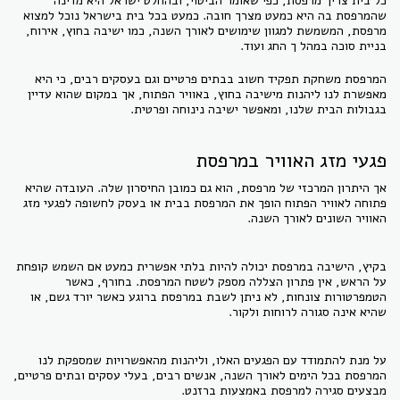
כל בית צריך מרפסת, כפי שאומר הביטוי, ובהחלט ישראל היא מדינה
שהמרפסת בה היא כמעט מצרך חובה. כמעט בכל בית בישראל נוכל למצוא
מרפסת, המשמשת למגוון שימושים לאורך השנה, כמו ישיבה בחוץ, אירוח,
בניית סוכה במהל ך החג ועוד.
המרפסת משחקת תפקיד חשוב בבתים פרטיים וגם בעסקים רבים, כי היא
מאפשרת לנו ליהנות מישיבה בחוץ, באוויר הפתוח, אך במקום שהוא עדיין
בגבולות הבית שלנו, ומאפשר ישיבה נינוחה ופרטית.
פגעי מזג האוויר במרפסת
אך היתרון המרכזי של מרפסת, הוא גם כמובן החיסרון שלה. העובדה שהיא
פתוחה לאוויר הפתוח הופך את המרפסת בבית או בעסק לחשופה לפגעי מזג
האוויר השונים לאורך השנה.
בקיץ, הישיבה במרפסת יכולה להיות בלתי אפשרית כמעט אם השמש קופחת
על הראש, אין פתרון הצללה מספק לשטח המרפסת. בחורף, כאשר
הטמפרטורות צונחות, לא ניתן לשבת במרפסת ברוגע כאשר יורד גשם, או
שהיא אינה סגורה לרוחות ולקור.
על מנת להתמודד עם הפגעים האלו, וליהנות מהאפשרויות שמספקת לנו
המרפסת בכל הימים לאורך השנה, אנשים רבים, בעלי עסקים ובתים פרטיים,
מבצעים סגירה למרפסת באמצעות ברזנט.