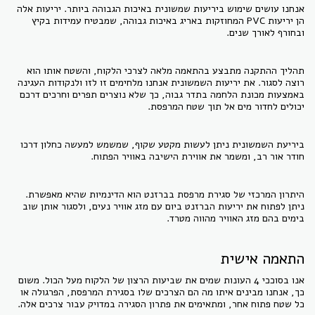
אנחנו עושים שימוש ביריעות שמשונית באיכות הגבוהה ביותר. יריעות אלה
הן יריעות PVC המחוזקות באריג באיכות גבוהה, שמבטיח עמידות בקיץ
ובחורף לאורך שנים.
תהליך ההתקנה מתבצע בהתאמה מלאה לצרכי הלקוח, והשטח אותו הוא
רוצה לסגור. את יריעות השמשונית אנחנו מלחימים זו לזו ולנקודות העגינה
באמצעות מכונת הלחמה בתדר גבוה, כך שלא נוצרים תפרים וחרכים דרכם
יכולים לחדור מים אל תוך שטח המרפסת.
ביריעת השמשונית ניתן לעשות מקטע שקוף, שמשמש למעשה כחלון דרכו
חודר אור רב, ומשמר את אווירת הישיבה באוויר הפתוח.
היתרון המרכזי של סגירת מרפסת בברזנט הוא הדינמיות שהיא מאפשרת.
ניתן לפתוח את יריעות הברזנט ביום עם מזג אוויר נעים, ולסגור אותן שוב
בימים בהם מזג האוויר מהווה מטרד.
התאמה אישית
אנו בסוככי 4 העונות שמים את שביעות הרצון של הלקוח מעל הכול. משום
כך, אנחנו מבינים איתו מה הם הצרכים שלו בסגירת המרפסת, הפרגולה או
כל שטח פתוח אחר, ומתאימים את פתרון הסגירה במדויק עבור צרכים אלה.