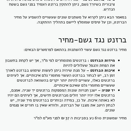
ציבורית כשיורד גשם, ניתן להתקין ברזנט העמיד בפני גשם בשטח
הנדרש.
במאמר הבא ניתן לקרוא על משתנים שונים שעשויים להשפיע על מחיר
הברזנט, וכן על טיפים שמומלץ ליישם בתהליך ההתקנה.
ברזנט נגד גשם-מחיר
מחיר ברזנט נגד גשם עשוי להשתנות בהתאם לפרמטרים הבאים:
מידות הברזנט :
ברזנטים מתומחרים לפי מ"ר, אך יש לקחת בחשבון
את הפחת והנפל שעלולים להיות
איכות הברזנט –
על מנת שיהיה ניתן לעשות שימוש בברזנט לאורך
זמן רב, יש לבחור בברזנט העשוי מחומרי גלם איכותיים. אך לעיתים
ברזנטים כאלו, עשויים להיות יותר יקרים בהשוואה לברזנטים
שעשויים מחומרי גלם שאינם איכותיים.
יד שניה –
ישנן חנויות שונות המספקות ברזנטים יד שניה. אמנם,
ברזנטים אלו יהיו יותר זולים מברזנטים חדשים, אך לעיתים הם יהיו
לא באותה איכות. על כן, במידה ובוחרים בברזנטים מיד שניה, יש
לבחון היטב את מצבו של הברזנט, ולוודא שאין בו חורים או פגמים
שונים.
מחיר שמשונית 610 נע בסביבות ה 37 ₪ לפני מע"מ למ"ר