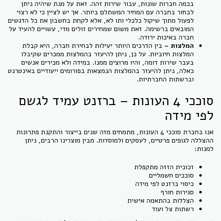
בכמה חברות שונות, עבור שירות זהה. זאת על מנת שיהיה ניתן
לבחור בחברה עם המחיר המשתלם ביותר. אך יש לציין כי לא רצוי
לפעול מתוך שיקול כלכלי ותו לא, אלא לקחת בחשבון את כל הדגשים
המובאים ברשימה. זאת משום שמחירים זולים מדי, עשויים להעיד על
חברה באיכות ירודה.
המלצות –
בין הדרכים היותר יעילות לבחירת חברה, היא קבלת
המלצות חיוביות. על כן, ניתן להיעזר בהמלצות ממכרים שקיבלו
בעבר שירות דומה, והיו מרוצים ממנו. במידה ולא מכירים אנשים
כאלה, ניתן להיעזר בהמלצות הנמצאות בפורומים ייעודיים באינטרנט
וברשתות החברתיות.
סוככי 4 העונות – ברזנט עמיד לגשם
לפי מידה
אנו בחברת סוככי 4 העונות, מתמחים מזה שנים בייצור והתקנת פתרונות
ההצללה לגופים פרטיים, לעסקים ולמוסדות. מבין מוצרינו הרבים, ניתן
למנות:
זכוכית הזזה מתקפלת
סוככים חשמליים
כיסוי ברזנט לפי מידה
סגירות חורף
הצללות בהתאמה אישית
רשתות צל ועוד