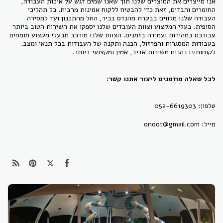
אנו מייצרים את המוצרים שלנו תוך שאנו שמים דגש על איכות העבודה,
החומרים והבדים, זאת כדי להבטיח ללקוח אמינות מרבית. כל תהליכי
העבודה שלנו מלווים בבקרת מהנדס בכיר, החל מהתכנון ועד למסירה
הסופית. בעלי המקצוע וצוות העובדים שלנו יספקו את השירות הטוב ביותר
עבורכם במהירות ועמידה בזמנים. הצוות שלנו מורכב מבעלי מקצוע מומחים
בעבודות המסגרות והפרזול, הכנה ותקנה של העבודות בכל תנאי ומצב.
לקוחותינו נהנים משירות אדיב, אמין ומקצועי ביותר.
לכל שאלה מוזמנים ליצור אתנו קשר:
טלפון: 052-6619303
מייל: onoot@gmail.com