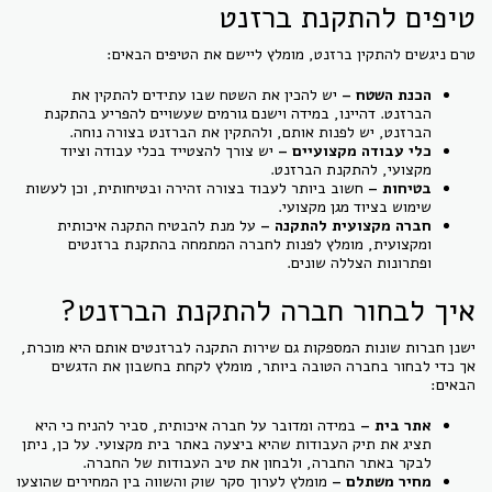
טיפים להתקנת ברזנט
טרם ניגשים להתקין ברזנט, מומלץ ליישם את הטיפים הבאים:
הכנת השטח –
יש להכין את השטח שבו עתידים להתקין את
הברזנט. דהיינו, במידה וישנם גורמים שעשויים להפריע בהתקנת
הברזנט, יש לפנות אותם, ולהתקין את הברזנט בצורה נוחה.
כלי עבודה מקצועיים –
יש צורך להצטייד בכלי עבודה וציוד
מקצועי, להתקנת הברזנט.
בטיחות –
חשוב ביותר לעבוד בצורה זהירה ובטיחותית, וכן לעשות
שימוש בציוד מגן מקצועי.
חברה מקצועית להתקנה –
על מנת להבטיח התקנה איכותית
ומקצועית, מומלץ לפנות לחברה המתמחה בהתקנת ברזנטים
ופתרונות הצללה שונים.
איך לבחור חברה להתקנת הברזנט?
ישנן חברות שונות המספקות גם שירות התקנה לברזנטים אותם היא מוכרת,
אך כדי לבחור בחברה הטובה ביותר, מומלץ לקחת בחשבון את הדגשים
הבאים:
אתר בית –
במידה ומדובר על חברה איכותית, סביר להניח כי היא
תציג את תיק העבודות שהיא ביצעה באתר בית מקצועי. על כן, ניתן
לבקר באתר החברה, ולבחון את טיב העבודות של החברה.
מחיר משתלם –
מומלץ לערוך סקר שוק והשווה בין המחירים שהוצעו