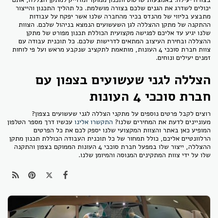
יכולים לשדרג את הגנים שלכם בצורה מושלמת. כל תהליך התכנון והייצור
מתבצע בליווי של מהנדס בכיר מהחברה שלנו אשר יפקח על עבודות
ההתקנה של מתקן ההצללה לגן השעשועים הנמצא בניהול שלכם. הצוות
שלנו יגיע עד אליכם לפגישה מקצועית הכוללת תכנון מפורט של מתקן
ההצללה ובחירת העיצוב המתאים לדרישות שלכם. כל תוכנית עבודה עם
צוות חברת סוככי 4 העונות, מותאמת לתקציב שנקבע מראש ועל פי לוחות
זמנים יעילים ונוחים.
הצללה לגני שעשועים בצפון עם
חברת סוככי 4 העונות
רוצים לקבל פרטים נוספים על מתקני הצללה לגני שעשועים בצפון?
מעוניינים לדעת את המחירים שלנו?
התקשרו אלינו
עכשיו דרך מספר הטלפון
המופיע כאן באתר והצוות המקצועי שלנו יספק לכם את כל הפרטים
הרלוונטיים אליכם, כולל תמחור של כל תוכנית העבודה הכוללת תכנון מתקן
ההצללה, ייצור שלו במפעל חברת סוככי 4 העונות הממוקם בצפון והתקנה
שלו על ידי צוות המתקינים המנוסה והמיומן שלנו.