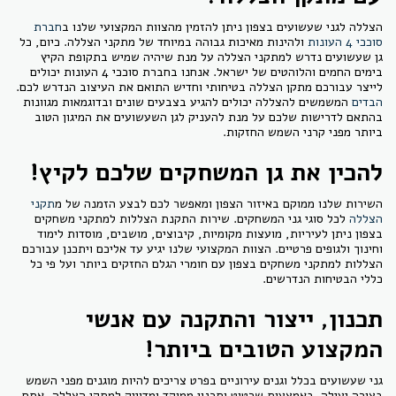
הצללה לגני שעשועים בצפון ניתן להזמין מהצוות המקצועי שלנו ב
חברת
סוככי 4 העונות
ולהינות מאיכות גבוהה במיוחד של מתקני הצללה. כיום, כל
גן שעשועים נדרש למתקני הצללה על מנת שיהיה שמיש בתקופת הקיץ
בימים החמים והלוהטים של ישראל. אנחנו בחברת סוככי 4 העונות יכולים
לייצר עבורכם מתקן הצללה בטיחותי וחדיש התואם את העיצוב הנדרש לכם.
הבדים
המשמשים להצללה יכולים להגיע בצבעים שונים ובדוגמאות מגוונות
בהתאם לדרישות שלכם על מנת להעניק לגן השעשועים את המיגון הטוב
ביותר מפני קרני השמש החזקות.
להכין את גן המשחקים שלכם לקיץ!
השירות שלנו ממוקם באיזור הצפון ומאפשר לכם לבצע הזמנה של מ
תקני
הצללה
לכל סוגי גני המשחקים. שירות התקנת הצללות למתקני משחקים
בצפון ניתן לעיריות, מועצות מקומיות, קיבוצים, מושבים, מוסדות לימוד
וחינוך ולגופים פרטיים. הצוות המקצועי שלנו יגיע עד אליכם ויתכנן עבורכם
הצללות למתקני משחקים בצפון עם חומרי הגלם החזקים ביותר ועל פי כל
כללי הבטיחות הנדרשים.
תכנון, ייצור והתקנה עם אנשי
המקצוע הטובים ביותר!
גני שעשועים בכלל וגנים עירוניים בפרט צריכים להיות מוגנים מפני השמש
בצורה יעילה. באמצעות שרטוט ותכנון ממוקד ומדוייק למתקן הצללה, אתם