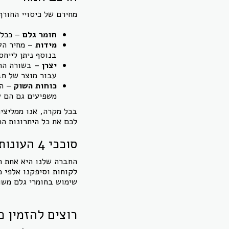
מחירם של כיסויי החורף
חומר גלם
– ככל ש
מידות
– מחיר הע
בנוסף ניתן לייח
יצרן
– בשורה התח
עבור מוצר של חב
כוחות השוק
– הג
משפיעים גם הם ע
בכל מקרה, אנו ממליצי
לכם את כל היתרונות הר
סוככי 4 העונות
החברה שלנו היא אחת ה
לקוחות וסיפקנו אלפי מ
שימוש בחומרי גלם משוב
רוצים להזמין כ