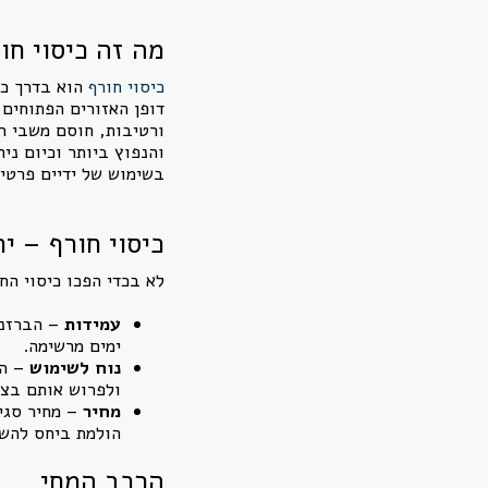
מה זה כיסוי חו
כיסוי חורף
הוא בדרך כל
דופן האזורים הפתוחים,
ורטיבות, חוסם משבי רו
והנפוץ ביותר וכיום ני
בשימוש של ידיים פרטיו
כיסוי חורף – ית
לא בכדי הפכו כיסוי ה
עמידות
– הברזנט
ימים מרשימה.
נוח לשימוש
– הב
ולפרוש אותם בצו
מחיר
– מחיר סגי
הולמת ביחס להשק
הרכב המחי