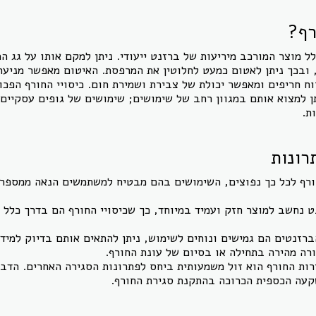
רף?
ל מוצר המורכב מיריעות של ברזנט ייעודי. ניתן למקם אותו על גג ה
 ובכך ניתן לאטום כמעט לחלוטין את המרפסת. האיטום מאפשר מניעה
ח חריפים ומאפשר יכולת של צבירת ושמירת חום. כיסויי החורף הפכו
תן למצוא אותם במגוון רחב של שימושים; שימושים של גופים עסקיים,
ת.
רונות
חורף לכל כך נפוצים, השימושים בהם מבטיח למשתמשים הנאה ממספר 
 נחשב למוצר חזק ועמיד במיוחד, כך שכיסויי החורף הם בדרך כלל מ
רזנטים הם גמישים ונוחים לשימוש, ניתן להתאים אותם בדיוק למיד
רה מהירה בתחילה או בסיום של עונת החורף.
רות החורף הוא זול משמעותית ביחס לפתרונות הסגירה האחרים. הדב
עה הכספית הכרוכה בהתקנת סגירת החורף.