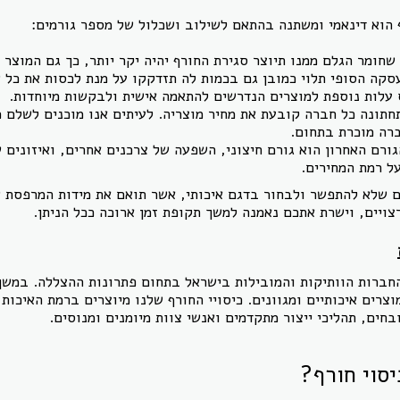
 הוא דינאמי ומשתנה בהתאם לשילוב ושכלול של מספר גורמים:
חומר הגלם ממנו תיוצר סגירת החורף יהיה יקר יותר, כך גם המוצר ה
סקה הסופי תלוי כמובן גם בכמות לה תזדקקו על מנת לכסות את כל
ס עלות נוספת למוצרים הנדרשים להתאמה אישית ולבקשות מיוחדות.
תונה כל חברה קובעת את מחיר מוצריה. לעיתים אנו מוכנים לשלם מ
רה מוכרת בתחום.
ורם האחרון הוא גורם חיצוני, השפעה של צרכנים אחרים, ואיזונים 
ל רמת המחירים.
ם שלא להתפשר ולבחור בדגם איכותי, אשר תואם את מידות המרפסת 
צויים, וישרת אתכם נאמנה למשך תקופת זמן ארוכה ככל הניתן.
חברות הוותיקות והמובילות בישראל בתחום פתרונות ההצללה. במשך
וצרים איכותיים ומגוונים. כיסויי החורף שלנו מיוצרים ברמת האיכות
חים, תהליכי ייצור מתקדמים ואנשי צוות מיומנים ומנוסים.
יסוי חורף?