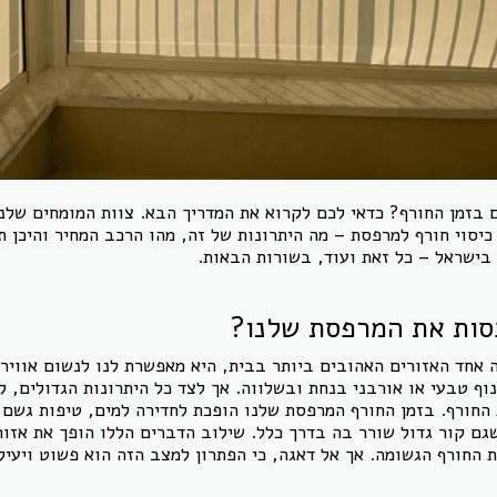
בזמן החורף? כדאי לכם לקרוא את המדריך הבא. צוות המומחים שלנו
יסוי חורף למרפסת – מה היתרונות של זה, מהו הרכב המחיר והיכן תו
בישראל – כל זאת ועוד, בשורות הבאות.
סות את המרפסת שלנו?
אחד האזורים האהובים ביותר בבית, היא מאפשרת לנו לנשום אוויר ט
ף טבעי או אורבני בנחת ובשלווה. אך לצד כל היתרונות הגדולים, ל
החורף. בזמן החורף המרפסת שלנו הופכת לחדירה למים, טיפות גשם,
גם קור גדול שורר בה בדרך כלל. שילוב הדברים הללו הופך את אזו
 החורף הגשומה. אך אל דאגה, כי הפתרון למצב הזה הוא פשוט ויעיל 