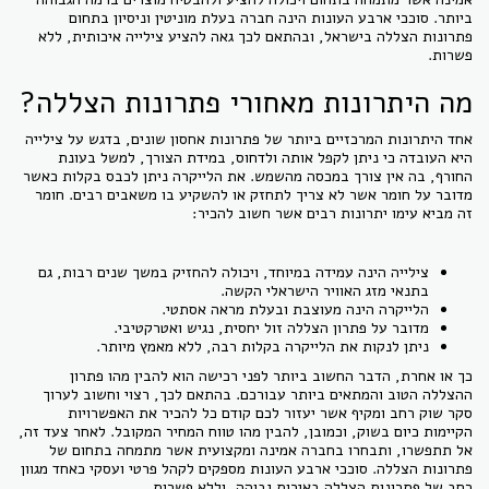
ביותר. סוככי ארבע העונות הינה חברה בעלת מוניטין וניסיון בתחום
פתרונות הצללה בישראל, ובהתאם לכך גאה להציע צילייה איכותית, ללא
פשרות.
מה היתרונות מאחורי פתרונות הצללה?
אחד היתרונות המרכזיים ביותר של פתרונות אחסון שונים, בדגש על צילייה
היא העובדה כי ניתן לקפל אותה ולדחוס, במידת הצורך, למשל בעונת
החורף, בה אין צורך במכסה מהשמש. את הלייקרה ניתן לכבס בקלות כאשר
מדובר על חומר אשר לא צריך לתחזק או להשקיע בו משאבים רבים. חומר
זה מביא עימו יתרונות רבים אשר חשוב להכיר:
צילייה הינה עמידה במיוחד, ויכולה להחזיק במשך שנים רבות, גם
בתנאי מזג האוויר הישראלי הקשה.
הלייקרה הינה מעוצבת ובעלת מראה אסתטי.
מדובר על פתרון הצללה זול יחסית, נגיש ואטרקטיבי.
ניתן לנקות את הלייקרה בקלות רבה, ללא מאמץ מיותר.
כך או אחרת, הדבר החשוב ביותר לפני רכישה הוא להבין מהו פתרון
ההצללה הטוב והמתאים ביותר עבורכם. בהתאם לכך, רצוי וחשוב לערוך
סקר שוק רחב ומקיף אשר יעזור לכם קודם כל להכיר את האפשרויות
הקיימות כיום בשוק, וכמובן, להבין מהו טווח המחיר המקובל. לאחר צעד זה,
אל תתפשרו, ותבחרו בחברה אמינה ומקצועית אשר מתמחה בתחום של
פתרונות הצללה. סוככי ארבע העונות מספקים לקהל פרטי ועסקי כאחד מגוון
רחב של פתרונות הצללה באיכות גבוהה, וללא פשרות.